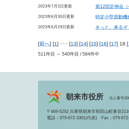
2023年7月3日更新
第12回定例会（
2023年6月30日更新
特定小型原動機
2023年6月29日更新
きっと、来るぞ
[
前へ
] [
1
] ･･･ [
13
] [
14
] [
15
] [
16
] [
17
] 18 [
511件目 ～ 540件目 / 584件中
朝来市役所
法人番号3000
〒669-5292 兵庫県朝来市和田山町東谷21
電話：079-672-3301(代表)
Fax：079-67