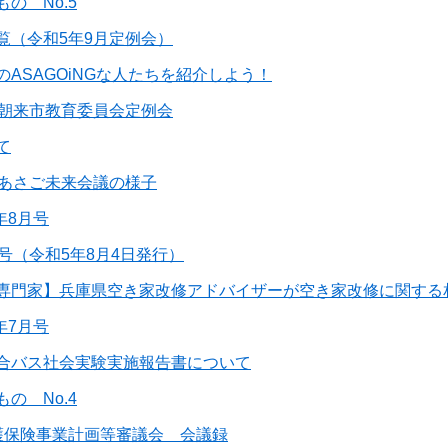
の No.5
覧（令和5年9月定例会）
ASAGOiNGな人たちを紹介しよう！
回朝来市教育委員会定例会
て
回あさご未来会議の様子
年8月号
号（令和5年8月4日発行）
専門家】兵庫県空き家改修アドバイザーが空き家改修に関する
年7月号
合バス社会実験実施報告書について
の No.4
護保険事業計画等審議会 会議録