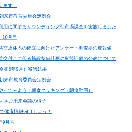
えます！
回朝来市教育委員会定例会
利用に関するサウンディング型市場調査を実施しました
年10月号
共交通体系の確立に向けたアンケート調査票の速報値
善交付金に係る施設整備計画の事後評価の公表について
令和5年9月）審議結果
回朝来市教育委員会定例会
やってみよう！朝食クッキング（朝食動画）
回あさご未来会議の様子
録で健康情報GETしよう！
年9月号