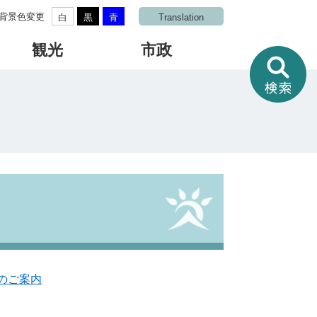
背景色変更
白
黒
青
Translation
観光
市政
情
報
を
さ
が
す
のご案内