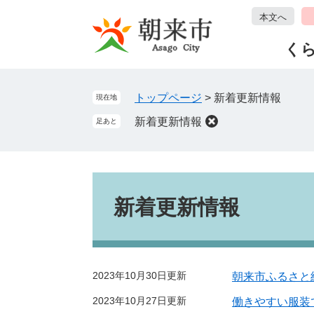
ペ
メ
本文へ
ー
ニ
ジ
ュ
く
の
ー
先
を
頭
飛
トップページ
>
新着更新情報
現在地
で
ば
新着更新情報
足あと
す
し
。
て
本
文
本
へ
文
新着更新情報
2023年10月30日更新
朝来市ふるさと
2023年10月27日更新
働きやすい服装