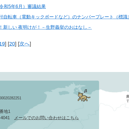
令和5年6月）審議結果
付自転車（電動キックボードなど）のナンバープレート（標識
！新しい 夜明けが！－生野義挙のおはなし－
19
] [
20
] [
次へ
]
020282251
3番地1
2-4041
メールでのお問い合わせはこちら