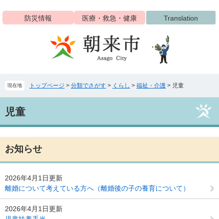
ペ
メ
ー
ニ
防災情報
医療・救急・健康
Translation
ジ
ュ
の
ー
先
を
頭
飛
で
ば
す
し
トップページ
>
分類でさがす
>
くらし
>
福祉・介護
>
児童
現在地
。
て
本
本
文
児童
文
へ
お知らせ
2026年4月1日更新
離婚について考えている方へ（離婚後の子の養育について）
2026年4月1日更新
児童扶養手当