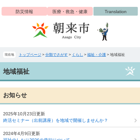
ペ
メ
ー
ニ
防災情報
医療・救急・健康
Translation
ジ
ュ
の
ー
先
を
頭
飛
で
ば
す
し
トップページ
>
分類でさがす
>
くらし
>
福祉・介護
>
地域福祉
現在地
。
て
本
本
文
地域福祉
文
へ
お知らせ
2025年10月23日更新
終活セミナー（出前講座）を地域で開催しませんか？
2024年4月9日更新
福祉のしおり2026の発行について