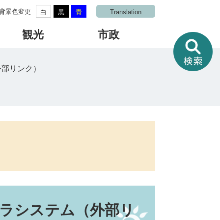
背景色変更
白
黒
青
Translation
観光
市政
情
報
を
外部リンク）
さ
が
す
メラシステム（外部リ