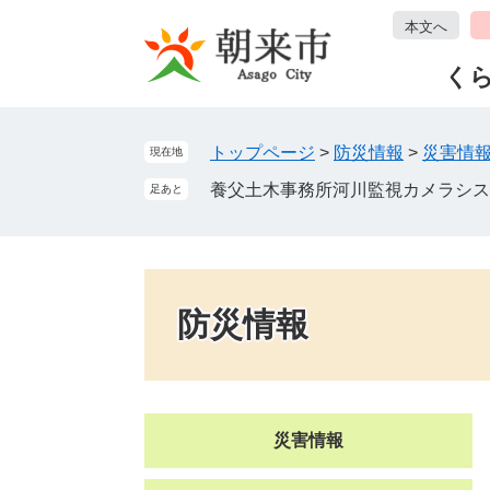
ペ
メ
本文へ
ー
ニ
ジ
ュ
く
の
ー
先
を
頭
飛
トップページ
>
防災情報
>
災害情
現在地
で
ば
養父土木事務所河川監視カメラシス
足あと
す
し
。
て
本
文
へ
防災情報
災害情報