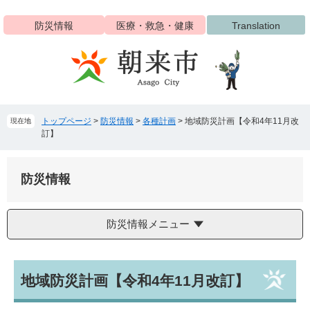
ペ
メ
ー
ニ
防災情報
医療・救急・健康
Translation
ジ
ュ
の
ー
先
を
頭
飛
で
ば
す
し
トップページ
>
防災情報
>
各種計画
>
地域防災計画【令和4年11月改
現在地
。
て
訂】
本
文
へ
防災情報
防災情報メニュー
本
地域防災計画【令和4年11月改訂】
文