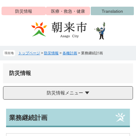
ペ
メ
ー
ニ
防災情報
医療・救急・健康
Translation
ジ
ュ
の
ー
先
を
頭
飛
で
ば
す
し
トップページ
>
防災情報
>
各種計画
>
業務継続計画
現在地
。
て
本
文
防災情報
へ
防災情報メニュー
本
業務継続計画
文