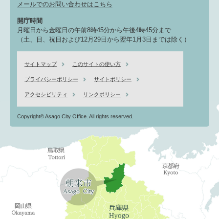
メールでのお問い合わせはこちら
開庁時間
月曜日から金曜日の午前8時45分から午後4時45分まで
（土、日、祝日および12月29日から翌年1月3日までは除く）
サイトマップ
このサイトの使い方
プライバシーポリシー
サイトポリシー
アクセシビリティ
リンクポリシー
Copyright© Asago City Office. All rights reserved.