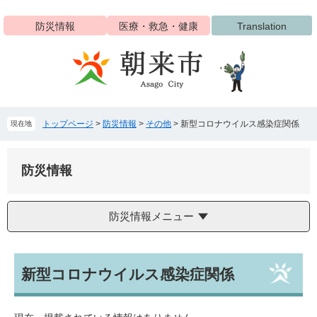
ペ
メ
ー
ニ
防災情報
医療・救急・健康
Translation
ジ
ュ
の
ー
先
を
頭
飛
で
ば
す
し
トップページ
>
防災情報
>
その他
>
新型コロナウイルス感染症関係
現在地
。
て
本
文
防災情報
へ
防災情報メニュー
本
新型コロナウイルス感染症関係
文