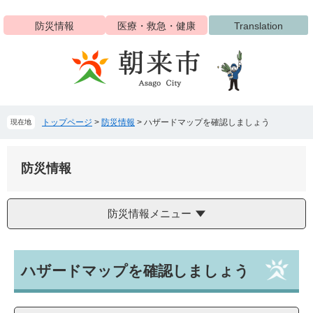
ペ
メ
ー
ニ
防災情報
医療・救急・健康
Translation
ジ
ュ
の
ー
先
を
頭
飛
で
ば
す
し
トップページ
>
防災情報
>
ハザードマップを確認しましょう
現在地
。
て
本
文
防災情報
へ
防災情報メニュー
本
ハザードマップを確認しましょう
文