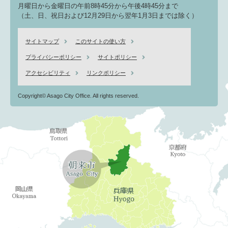
月曜日から金曜日の午前8時45分から午後4時45分まで
（土、日、祝日および12月29日から翌年1月3日までは除く）
サイトマップ
このサイトの使い方
プライバシーポリシー
サイトポリシー
アクセシビリティ
リンクポリシー
Copyright© Asago City Office. All rights reserved.