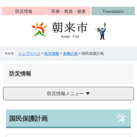
ペ
メ
ー
ニ
防災情報
医療・救急・健康
Translation
ジ
ュ
の
ー
先
を
頭
飛
で
ば
す
し
トップページ
>
防災情報
>
各種計画
>
国民保護計画
現在地
。
て
本
文
防災情報
へ
防災情報メニュー
本
国民保護計画
文