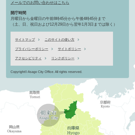
メールでのお問い合わせはこちら
開庁時間
月曜日から金曜日の午前8時45分から午後4時45分まで
（土、日、祝日および12月29日から翌年1月3日までは除く）
サイトマップ
このサイトの使い方
プライバシーポリシー
サイトポリシー
アクセシビリティ
リンクポリシー
Copyright© Asago City Office. All rights reserved.