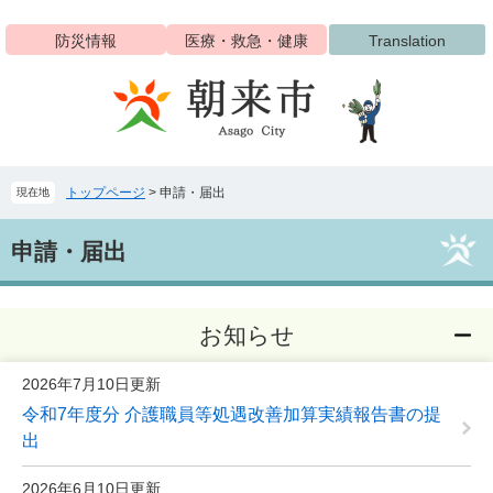
ペ
メ
ー
ニ
防災情報
医療・救急・健康
Translation
ジ
ュ
の
ー
先
を
頭
飛
で
ば
す
し
トップページ
>
申請・届出
現在地
。
て
本
本
文
申請・届出
文
へ
お知らせ
2026年7月10日更新
令和7年度分 介護職員等処遇改善加算実績報告書の提
出
2026年6月10日更新