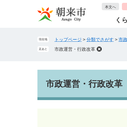
ペ
メ
本文へ
ー
ニ
ジ
ュ
く
の
ー
先
を
頭
飛
トップページ
>
分類でさがす
>
市
現在地
で
ば
市政運営・行政改革
足あと
す
し
。
て
本
文
本
へ
文
市政運営・行政改革