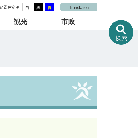
背景色変更
白
黒
青
Translation
観光
市政
情
報
を
さ
が
す