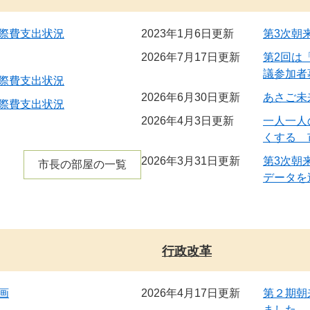
際費支出状況
2023年1月6日更新
第3次朝
2026年7月17日更新
第2回は
議参加者
際費支出状況
2026年6月30日更新
あさご未
際費支出状況
2026年4月3日更新
一人一人
くする 
2026年3月31日更新
第3次朝
市長の部屋の一覧
データを
行政改革
画
2026年4月17日更新
第２期朝
ました