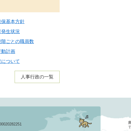
確保基本方針
者発生状況
段階ごとの職員数
行動計画
況について
人事行政の一覧
020282251