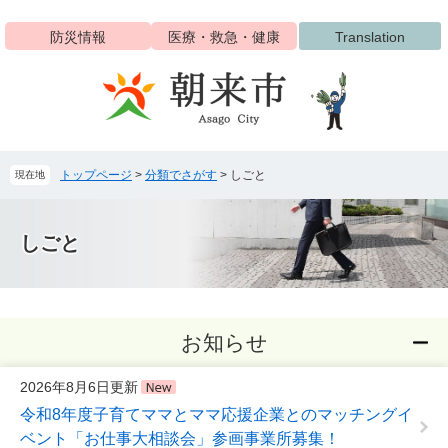
ペ
メ
ー
ニ
防災情報
医療・救急・健康
Translation
ジ
ュ
の
ー
先
を
頭
飛
で
ば
す
し
トップページ
>
分類でさがす
>
しごと
現在地
。
て
本
本
文
文
しごと
へ
お知らせ
2026年8月6日更新
令和8年度子育てママとママ応援企業とのマッチングイ
ベント「お仕事大相談会」参画事業所募集！